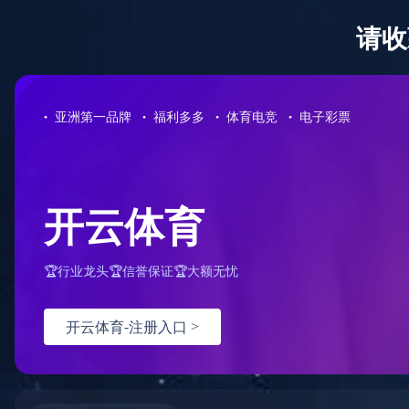
开云体育
开云体育
您当前的位置：
开云体育
/
知用电子
知用电子