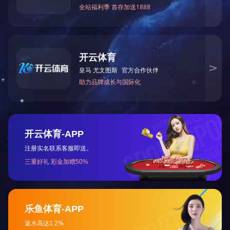
QS-WT系列 IPX34K
QS-CCT系列 循环腐
防水试验箱
蚀试验箱
冷热冲击机 热应力複
冷热冲击机-气体式
合机
三箱待测品不动式