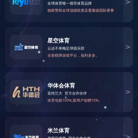
5G
高校科研
电力电子
消费电子
射频和微波
电磁兼容(EMC)
光伏+储能测试
其他
服务器电源&BBU测试